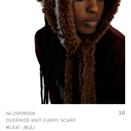
No.254090208
OVERRIDE KNIT FURRY SCARF
¥6,930（税込）