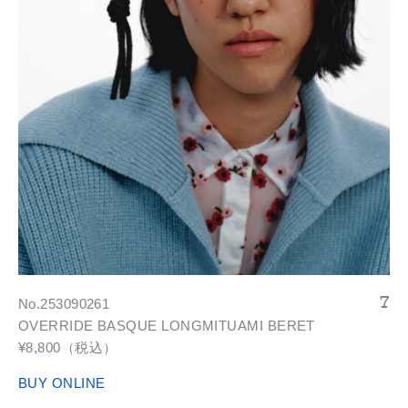
No.253090261
OVERRIDE BASQUE LONGMITUAMI BERET
¥8,800（税込）
BUY ONLINE