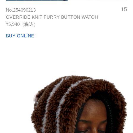
No.254090213
OVERRIDE KNIT FURRY BUTTON WATCH
¥5,940（税込）
BUY ONLINE