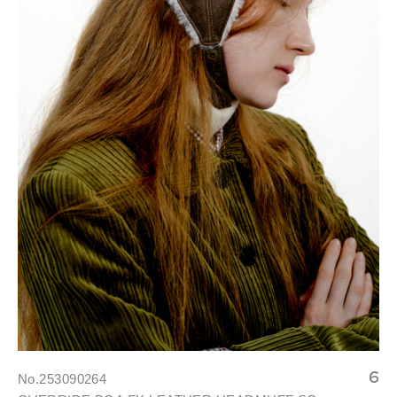
No.253090264