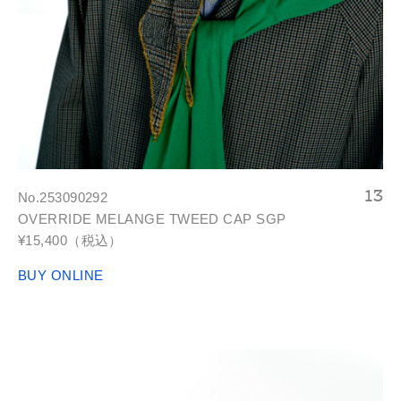
No.253090292
OVERRIDE MELANGE TWEED CAP SGP
¥15,400（税込）
BUY ONLINE