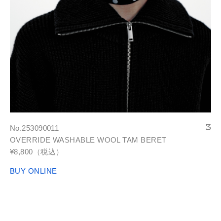
No.253090011
OVERRIDE WASHABLE WOOL TAM BERET
¥8,800（税込）
BUY ONLINE