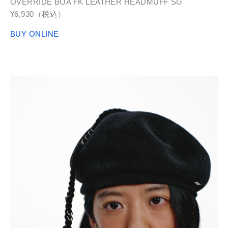
OVERRIDE BOA FK LEATHER HEADMUFF SG
¥6,930（税込）
BUY ONLINE