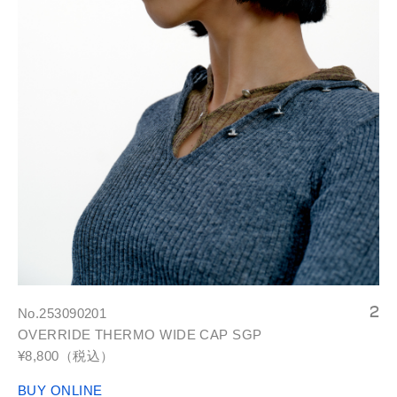
No.253090201
OVERRIDE THERMO WIDE CAP SGP
¥8,800（税込）
BUY ONLINE