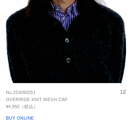
No.253090291
OVERRIDE KNIT MESH CAP
¥4,950（税込）
BUY ONLINE