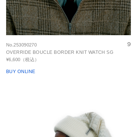
No.253090270
OVERRIDE BOUCLE BORDER KNIT WATCH SG
¥6,600（税込）
BUY ONLINE