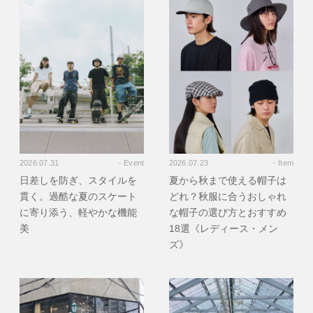
2026.07.31
- Event
2026.07.23
- Item
日差しを防ぎ、スタイルを
夏から秋まで使える帽子は
貫く。過酷な夏のスケート
どれ？秋服に合うおしゃれ
に寄り添う、軽やかな機能
な帽子の選び方とおすすめ
美
18選《レディース・メン
ズ》