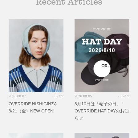
Recent Articles
2026.08.07
- Event
2026.08.05
- Event
OVERRIDE NISHIGINZA
8月10日は「帽子の日」！
8/21（金）NEW OPEN!
OVERRIDE HAT DAYのお知
らせ