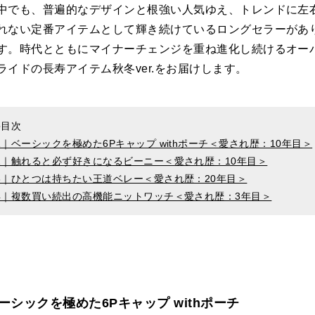
中でも、普遍的なデザインと根強い人気ゆえ、トレンドに左
れない定番アイテムとして輝き続けているロングセラーがあ
す。時代とともにマイナーチェンジを重ね進化し続けるオー
ライドの長寿アイテム秋冬ver.をお届けします。
●目次
1｜ベーシックを極めた6Pキャップ withポーチ＜愛され歴：10年目＞
2｜触れると必ず好きになるビーニー＜愛され歴：10年目＞
3｜ひとつは持ちたい王道ベレー＜愛され歴：20年目＞
4｜複数買い続出の高機能ニットワッチ＜愛され歴：3年目＞
ーシックを極めた6Pキャップ withポーチ