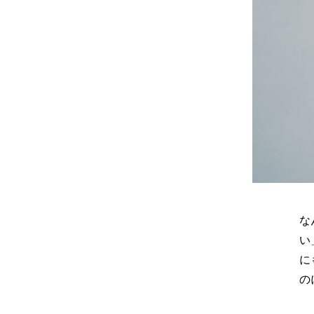
な
い
に
の