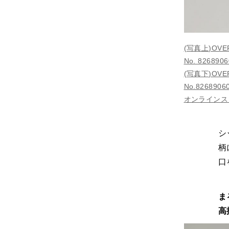
(写真上)OVER
No. 826890
(写真下)OVER
No.8268906
オンラインス
シ
柄
口
ま
高