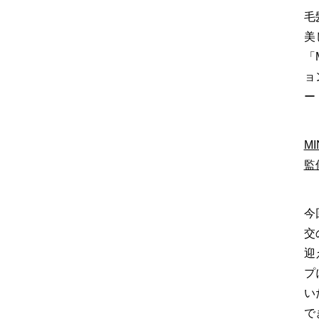
毛
美
「
ョ
ー
M
監
今
交
迎
プ
い
で