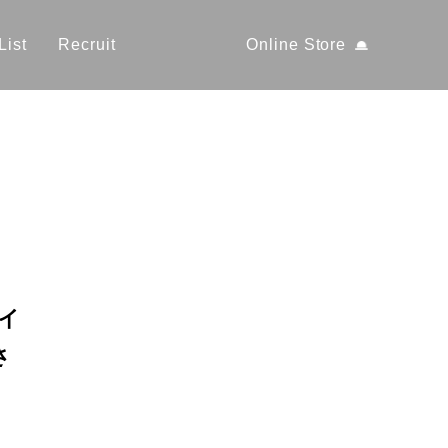
List
Recruit
Online Store
イ
さ