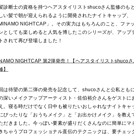
髪診断士の資格を持つヘアスタイリストshucoさん監修のも
しい髪で朝が迎えられるように開発されたナイトキャップ、
MINAMO NIGHTCAP」。その実力はもちろんのこと、ファ
ンとしても楽しめると人気を博したこのシリーズが、アップ
トされて再び登場しました！
INAMO NIGHTCAP 第2弾発売！【ヘアスタイリストshuco
修】
回は待望の第二弾の発売を記念して、shucoさんと公私とも
の深いメイクアップアーティスト・佐伯裕介さんをゲストに
え。寝る時だけでなく日中も被りたいおしゃれなナイトキャ
にぴったりな「おうちメイク」と「お出かけメイク」を教え
ただきました。今っぽい要素が盛りだくさんなのに簡単にマ
きちゃうプロフェッショナル直伝のテクニックは、要チェッ