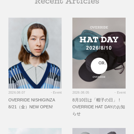
Recent Articles
2026.08.07
- Event
2026.08.05
- Event
OVERRIDE NISHIGINZA
8月10日は「帽子の日」！
8/21（金）NEW OPEN!
OVERRIDE HAT DAYのお知
らせ