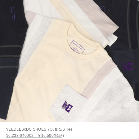
NEEDLESxDC SHOES 7Cuts S/S Tee
No.233-040002 ￥16,500(税込)