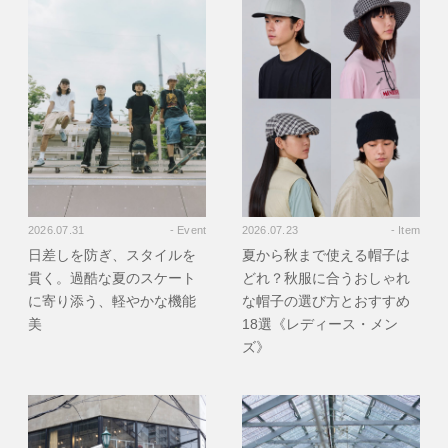
2026.07.31
- Event
2026.07.23
- Item
日差しを防ぎ、スタイルを
夏から秋まで使える帽子は
貫く。過酷な夏のスケート
どれ？秋服に合うおしゃれ
に寄り添う、軽やかな機能
な帽子の選び方とおすすめ
美
18選《レディース・メン
ズ》