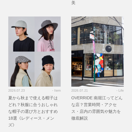
美
2026.07.23
- Item
2026.07.21
- Life
夏から秋まで使える帽子は
OVERRIDE 南堀江ってどん
どれ？秋服に合うおしゃれ
な店？営業時間・アクセ
な帽子の選び方とおすすめ
ス・店内の雰囲気や魅力を
18選《レディース・メン
徹底解説
ズ》