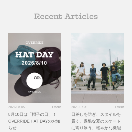
Recent Articles
2026.08.05
- Event
2026.07.31
- Event
8月10日は「帽子の日」！
日差しを防ぎ、スタイルを
OVERRIDE HAT DAYのお知
貫く。過酷な夏のスケート
らせ
に寄り添う、軽やかな機能