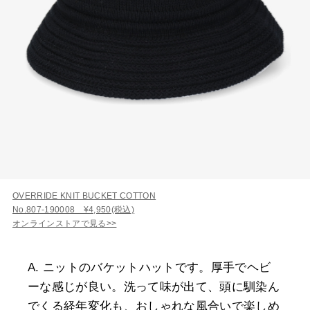
OVERRIDE KNIT BUCKET COTTON
No.807-190008 ¥4,950(税込)
オンラインストアで見る>>
A. ニットのバケットハットです。厚手でヘビ
ーな感じが良い。洗って味が出て、頭に馴染ん
でくる経年変化も、おしゃれな風合いで楽しめ