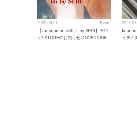
2023.08.01
- Event
2023.06
【kaorinomori with lili by SERI】POP-
kaori
UP STOREのお知らせ＠OVERRIDE
イテム発