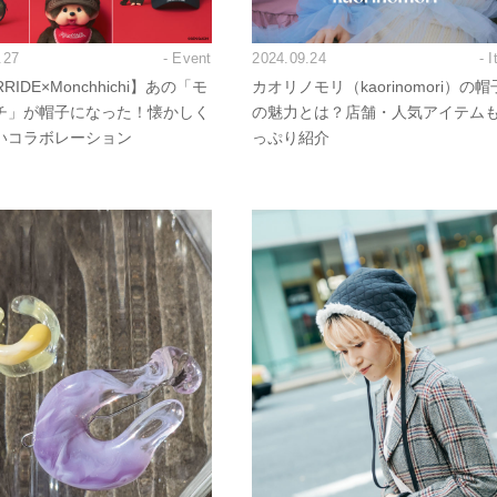
.27
- Event
2024.09.24
- 
RIDE×Monchhichi】あの「モ
カオリノモリ（kaorinomori）の帽
チ」が帽子になった！懐かしく
の魅力とは？店舗・人気アイテム
いコラボレーション
っぷり紹介