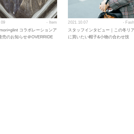
.09
- Item
2021.10.07
- Fas
nomori×glint コラボレーションア
スタッフインタビュー｜この冬リ
売のお知らせ＠OVERRIDE
に買いたい帽子&小物の合わせ技