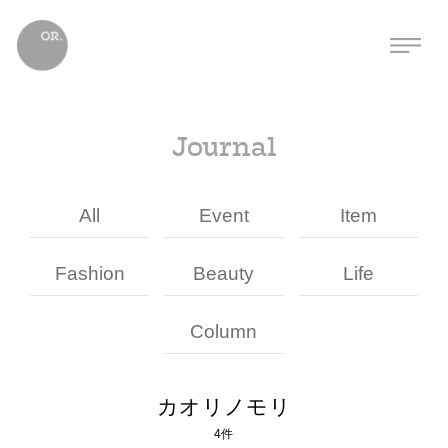
Journal
All
Event
Item
Fashion
Beauty
Life
Column
カオリノモリ
4件