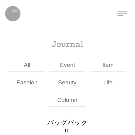
Journal
All
Event
Item
Fashion
Beauty
Life
Column
バッグパック
1件