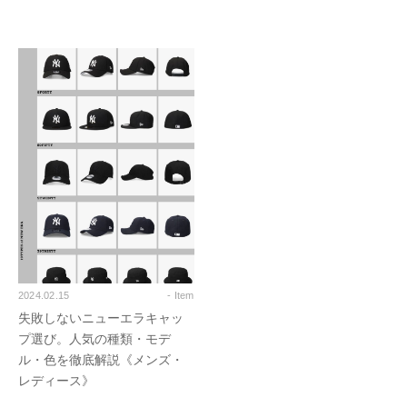
2024.02.15
- Item
失敗しないニューエラキャッ
プ選び。人気の種類・モデ
ル・色を徹底解説《メンズ・
レディース》