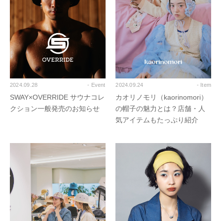
2024.09.28
- Event
2024.09.24
- Item
SWAY×OVERRIDE サウナコレ
カオリノモリ（kaorinomori）
クション一般発売のお知らせ
の帽子の魅力とは？店舗・人
気アイテムもたっぷり紹介