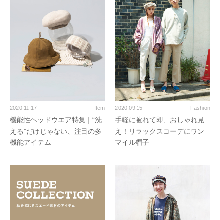
2020.11.17
- Item
2020.09.15
- Fashion
機能性ヘッドウエア特集｜“洗
手軽に被れて即、おしゃれ見
える”だけじゃない、注目の多
え！リラックスコーデにワン
機能アイテム
マイル帽子