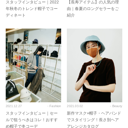
スタッフインタビュー｜2022
【長寿アイテム】の人気の理
年秋冬のトレンド帽子でコー
由｜春夏のロングセラーをご
ディネート
紹介
2021.12.27
- Fashion
2021.03.02
- Beauty
スタッフインタビュー｜セー
新作マスク×帽子・ヘアバンド
ルで狙うべきはコレ！おすす
でスタイリング！長さ別ヘア
め帽子で冬コーデ
アレンジカタログ