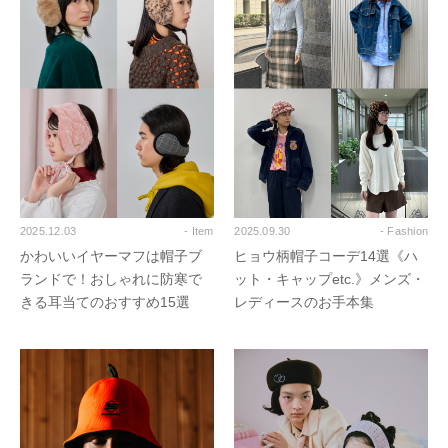
2025.12.03
- Item
2025.09.30
- Fashion
かわいいイヤーマフは帽子ブ
ヒョウ柄帽子コーデ14選《ハ
ランドで！おしゃれに防寒で
ット・キャップetc.》メンズ・
きる耳当てのおすすめ15選
レディースのお手本集