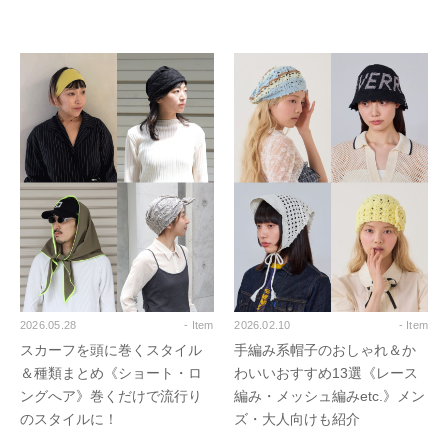
2026.05.28
- Item
2026.02.10
- Item
スカーフを頭に巻くスタイル
手編み系帽子のおしゃれ＆か
＆種類まとめ《ショート・ロ
わいいおすすめ13選《レース
ングへア》巻くだけで流行り
編み・メッシュ編みetc.》メン
のスタイルに！
ズ・大人向けも紹介