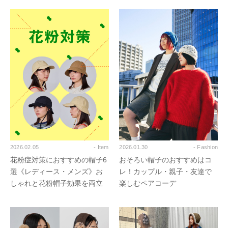
2026.02.05
- Item
2026.01.30
- Fashion
花粉症対策におすすめの帽子6
おそろい帽子のおすすめはコ
選《レディース・メンズ》お
レ！カップル・親子・友達で
しゃれと花粉帽子効果を両立
楽しむペアコーデ