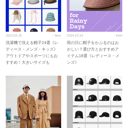
2024.03.26
- Item
2024.03.14
- Item
洗濯機で洗える帽子24選《レ
雨の日に帽子をかぶるのはお
ディース・メンズ・キッズ》
かしい？選び方とおすすめア
アウトドアやスポーツにもお
イテム18選《レディース・メ
すすめ！大きいサイズも
ンズ》