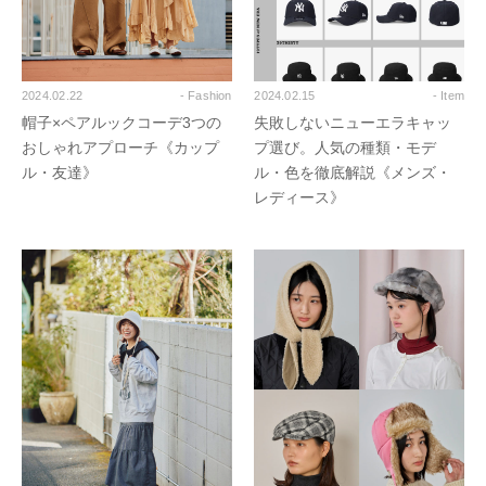
2024.02.22
- Fashion
2024.02.15
- Item
帽子×ペアルックコーデ3つの
失敗しないニューエラキャッ
おしゃれアプローチ《カップ
プ選び。人気の種類・モデ
ル・友達》
ル・色を徹底解説《メンズ・
レディース》