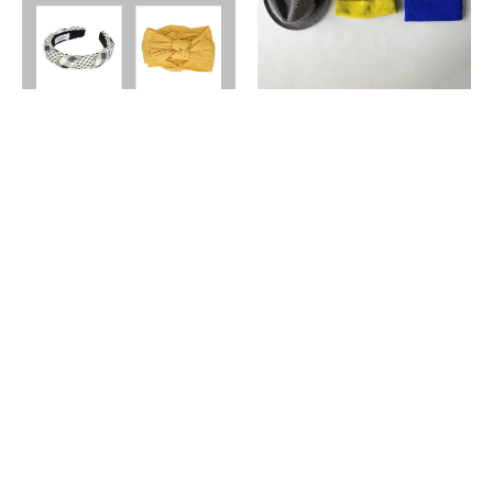
2020.04.13
- Item
2020.03.30
- Item
おうち時間をちょっとおしゃ
抗菌防臭加工の帽子で、春夏
れに。ヘアバンド特集(メン
のニオイ対策を(ユニセックス)
ズ・レディース)