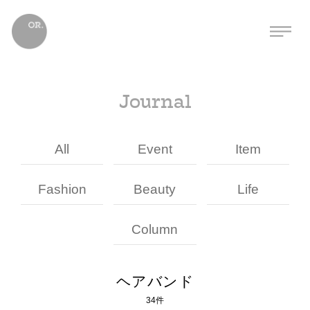
Journal
All
Event
Item
Fashion
Beauty
Life
Column
ヘアバンド
34件