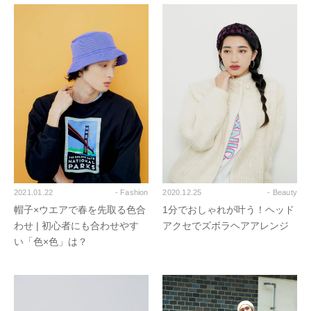
2021.01.22
- Fashion
2020.12.25
- Beauty
帽子×ウエアで春を先取る色合
1分でおしゃれが叶う！ヘッド
わせ | 初心者にも合わせやす
アクセでズボラヘアアレンジ
い「色×色」は？