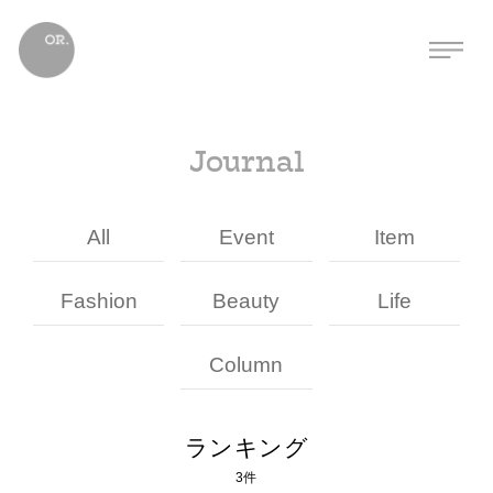
Journal
All
Event
Item
Fashion
Beauty
Life
Column
ランキング
3件