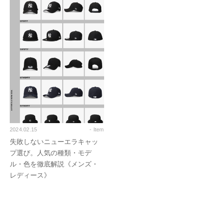
2024.02.15
- Item
失敗しないニューエラキャッ
プ選び。人気の種類・モデ
ル・色を徹底解説《メンズ・
レディース》