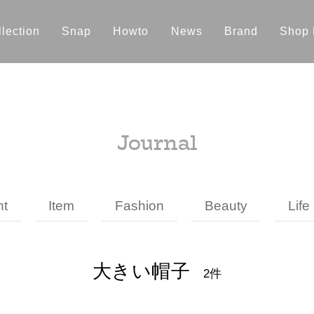
lection
Snap
Howto
News
Brand
Shop 
Journal
nt
Item
Fashion
Beauty
Life
大きい帽子
2件