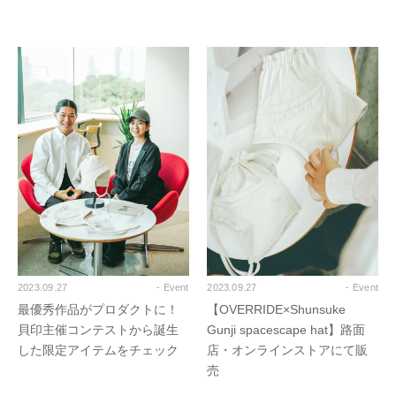
2023.09.27
- Event
2023.09.27
- Event
最優秀作品がプロダクトに！
【OVERRIDE×Shunsuke
貝印主催コンテストから誕生
Gunji spacescape hat】路面
した限定アイテムをチェック
店・オンラインストアにて販
売