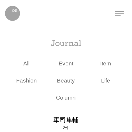
Journal
All
Event
Item
Fashion
Beauty
Life
Column
軍司隼輔
2件