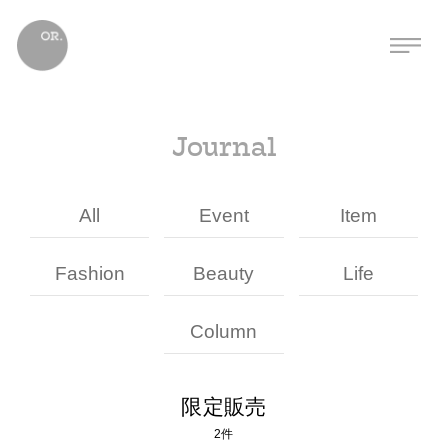
Journal
All
Event
Item
Fashion
Beauty
Life
Column
限定販売
2件