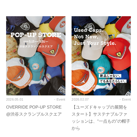
2026.05.01
- Event
2026.02.07
- Event
OVERRIDE POP-UP STORE
【ユーズドキャップの展開を
@渋谷スクランブルスクエア
スタート】サステナブルファ
ッションは、“一点もの”の帽子
から