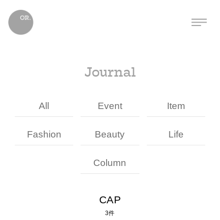
Journal
All
Event
Item
Fashion
Beauty
Life
Column
CAP
3件