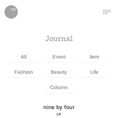
Journal
All
Event
Item
Fashion
Beauty
Life
Column
nine by four
1件