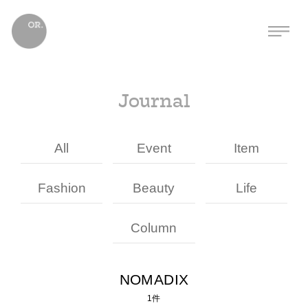
Journal
All
Event
Item
Fashion
Beauty
Life
Column
NOMADIX
1件