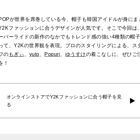
-POPが世界を席巻している今、帽子も韓国アイドルが身にま
Y2Kファッションに合うデザインが人気です。そこで今回は
ーバーライドの新作のなかでもトレンド感の強い4種類の帽
って、Y2Kの世界観を表現。プロのスタイリングによる、ス
フの
もぎぃ
、
yuto
、
Popuri
、
ゆうすけ
の着こなしに、ぜひご
を！
オンラインストアでY2Kファッションに合う帽子を見
る