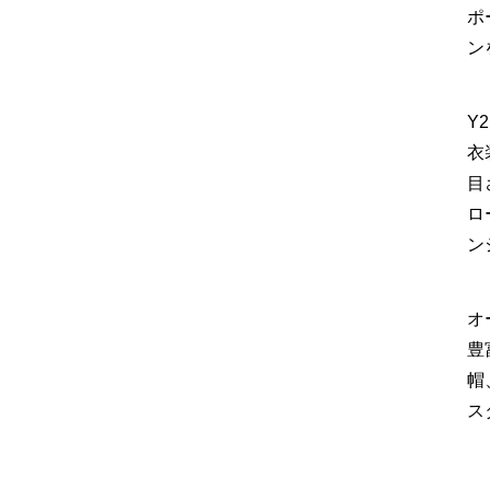
ポ
ン
Y
衣
目
ロ
ン
オ
豊
帽
ス