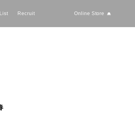
List
Recruit
Online Store
ニ
春