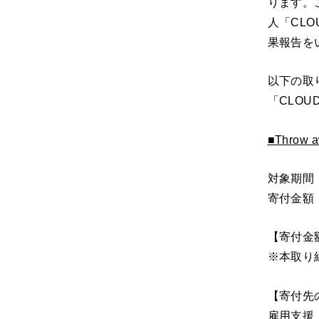
ります。
人「CL
果報告を
以下の取
「CLO
■Throw
対象期間：
寄付金額：¥
【寄付金額
※本取り
【寄付先
雇用支援