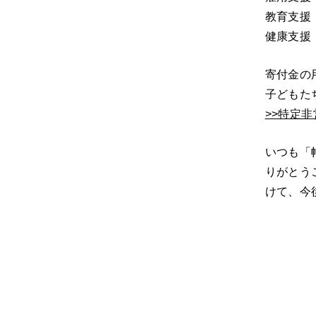
教育支援
健康支援
寄付金の
子どもた
>>特定非
いつも「
りがとう
けて、今