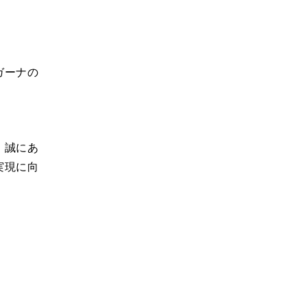
ガーナの
、誠にあ
実現に向