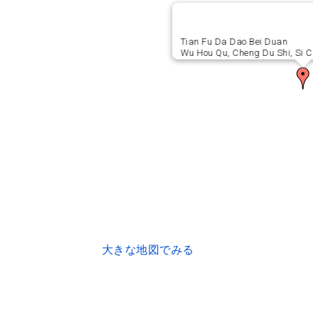
Tian Fu Da Dao Bei Duan
Wu Hou Qu, Cheng Du Shi, 
大きな地図でみる