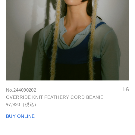
No.244090202
OVERRIDE KNIT FEATHERY CORD BEANIE
¥7,920（税込）
BUY ONLINE