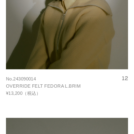
No.243090014
OVERRIDE FELT FEDORA L.BRIM
¥13,200（税込）