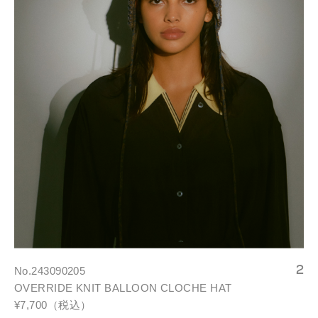
No.243090205
OVERRIDE KNIT BALLOON CLOCHE HAT
¥7,700（税込）