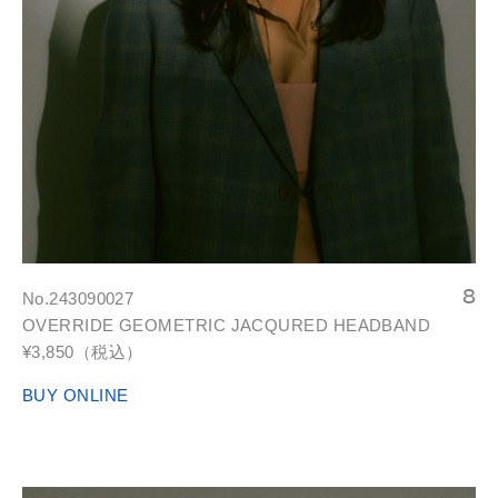
No.243090027
OVERRIDE GEOMETRIC JACQURED HEADBAND
¥3,850（税込）
BUY ONLINE