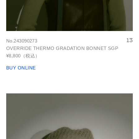
No.243090273
OVERRIDE THERMO GRADATION BONNET SGP
¥8,800（税込）
BUY ONLINE