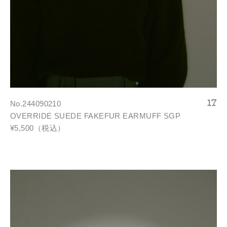
No.244090210
OVERRIDE SUEDE FAKEFUR EARMUFF SGP
¥5,500（税込）