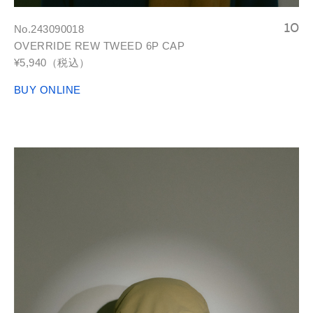
No.243090018
OVERRIDE REW TWEED 6P CAP
¥5,940（税込）
BUY ONLINE