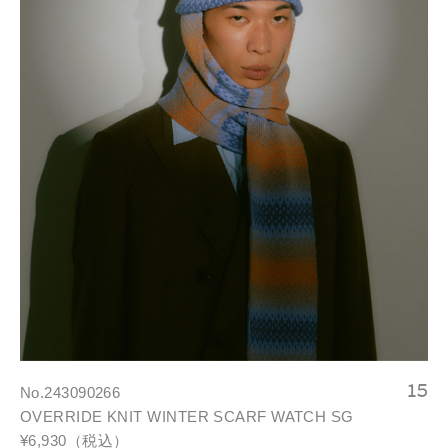
No.243090266
OVERRIDE KNIT WINTER SCARF WATCH SG
¥6,930（税込）