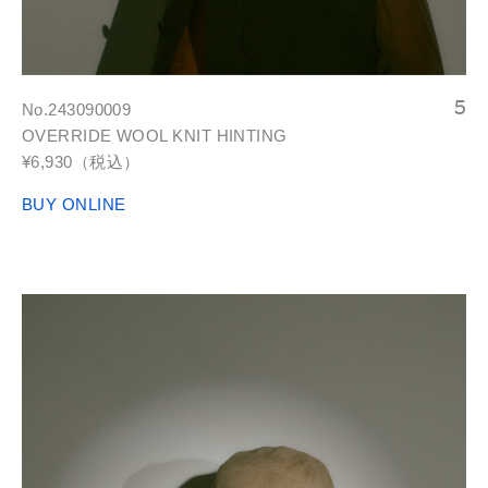
No.243090009
OVERRIDE WOOL KNIT HINTING
¥6,930（税込）
BUY ONLINE