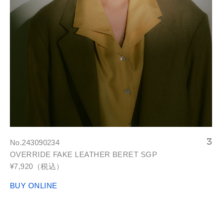
No.243090234
OVERRIDE FAKE LEATHER BERET SGP
¥7,920（税込）
BUY ONLINE