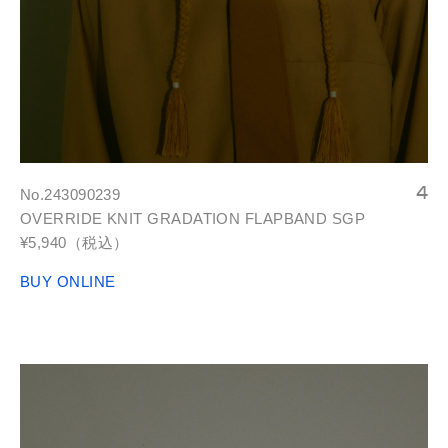
No.243090239
OVERRIDE KNIT GRADATION FLAPBAND SGP
¥5,940（税込）
BUY ONLINE