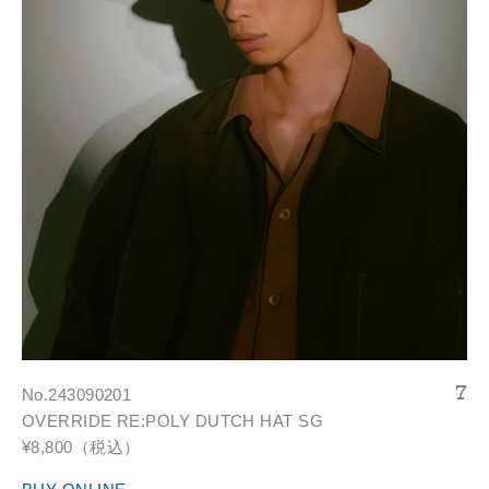
No.243090201
OVERRIDE RE:POLY DUTCH HAT SG
¥8,800（税込）