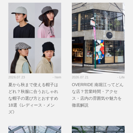
2026.07.23
- Item
2026.07.21
- Life
夏から秋まで使える帽子は
OVERRIDE 南堀江ってどん
どれ？秋服に合うおしゃれ
な店？営業時間・アクセ
な帽子の選び方とおすすめ
ス・店内の雰囲気や魅力を
18選《レディース・メン
徹底解説
ズ》