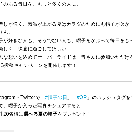
子のある毎日を、もっと多くの人に。
差しが強く、気温が上がる夏はカラダのためにも帽子が欠か
せん。
子が好きな人も、そうでない人も、帽子をかぶって毎日をも
楽しく、快適に過ごしてほしい。
んな想いを込めてオーバーライドは、皆さんに参加いただけ
NS投稿キャンペーンを開催します！
stagram・Twitterで「
#帽子の日
」「
#OR
」のハッシュタグを
て、帽子が入った写真をシェアすると、
計20名様に
選べる夏の帽子
をプレゼント！