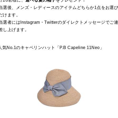
計20名様に、
選べる夏の帽子
をプレゼント！
当選後、メンズ・レディースのアイテムどちらか1点をお選
だけます。
当選者にはInstagram・Twitterのダイレクトメッセージでご
差し上げます。
.人気No.1のキャペリンハット「P.B Capeline 11Neo」