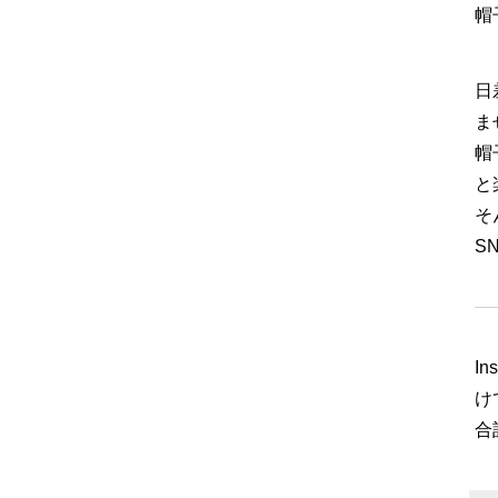
帽
日
ま
帽
と
そ
S
In
け
合