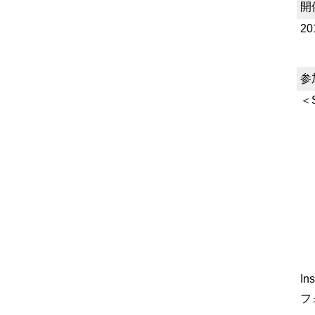
開
2
参
＜
In
フ