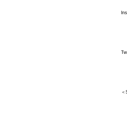
I
Tw
＜