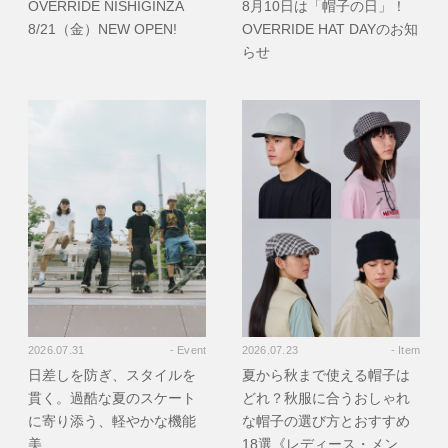
OVERRIDE NISHIGINZA
8月10日は「帽子の日」！
8/21（金）NEW OPEN!
OVERRIDE HAT DAYのお知
らせ
2026.07.31
- Event
2026.07.23
- Item
日差しを防ぎ、スタイルを
夏から秋まで使える帽子は
貫く。過酷な夏のスケート
どれ？秋服に合うおしゃれ
に寄り添う、軽やかな機能
な帽子の選び方とおすすめ
美
18選《レディース・メン