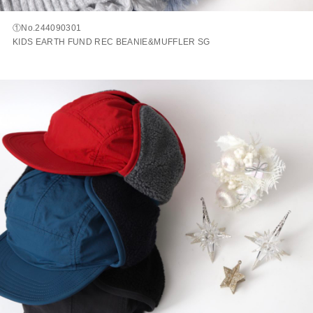
①No.244090301
KIDS EARTH FUND REC BEANIE&MUFFLER SG