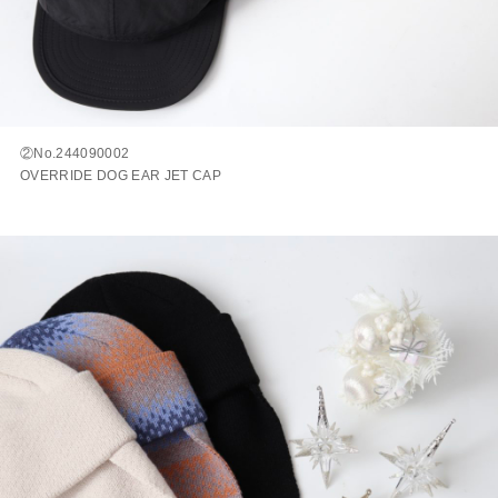
②No.244090002
OVERRIDE DOG EAR JET CAP