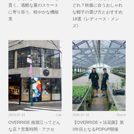
貫く。過酷な夏のスケート
どれ？秋服に合うおしゃれ
に寄り添う、軽やかな機能
な帽子の選び方とおすすめ
美
18選《レディース・メン
ズ》
2026.07.21
- Life
2026.07.18
- Event
OVERRIDE 南堀江ってどん
【OVERRIDE × 法花園】第
な店？営業時間・アクセ
3年目となるPOPUP開催