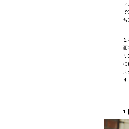
ン
で
ち
と
画
リ
に
ス
す
1