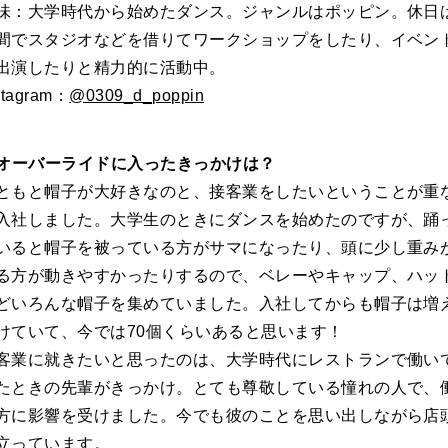
味：大学時代から始めたダンス。ジャンルはポッピン。休日
間でスタジオなどを借りてワークショップをしたり、イベン
出演したりと精力的に活動中。
stagram：
@0309_d_poppin
.オーバーライドに入ったきっかけは？
ともと帽子が大好きなのと、接客業をしたいということが重
入社しました。大学生のときにダンスを始めたのですが、踊
いると帽子を被っている方がサマになったり、頭に少し重み
る方が動きやすかったりするので、ベレーやキャップ、ハッ
どいろんな帽子を集めていました。入社してからも帽子は増
けていて、今では70個くらいあると思います！
客業に就きたいと思ったのは、大学時代にレストランで働い
たときの先輩がきっかけ。とても尊敬している憧れの人で、
方に影響を受けました。今でも彼のことを思い出しながら店
立っています。