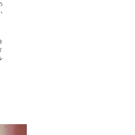
の
い
企
イ
ル
、