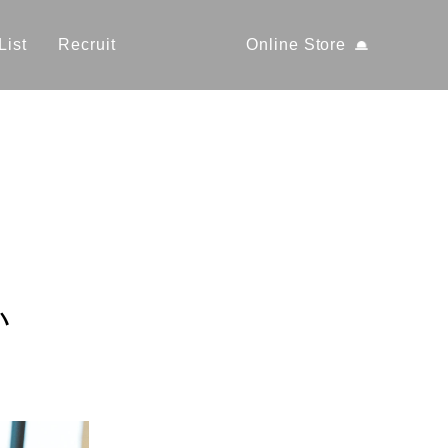
List
Recruit
Online Store
ハ