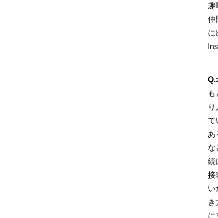
趣
仲
に
In
Q
も
り
て
あ
な
続
接
い
き
に