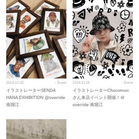
2019.12.02
- Event
2019.11.15
- Event
イラストレーターSENDA
イラストレーターChocomoo
HANA EXHIBITION @override
さん来店イベント開催！＠
南堀江
override 南堀江