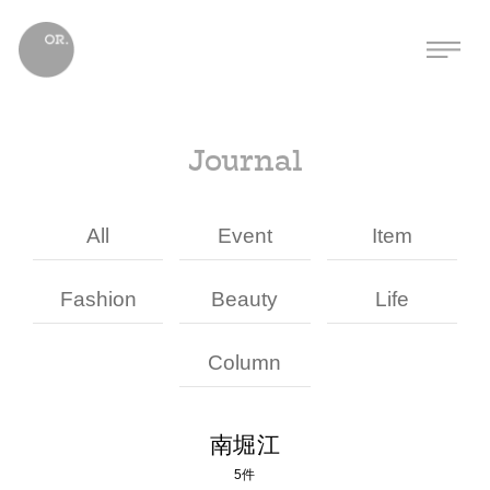
Journal
All
Event
Item
Fashion
Beauty
Life
Column
南堀江
5件