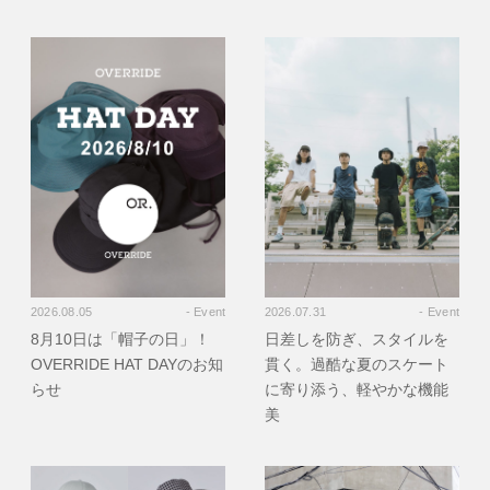
2026.08.05
- Event
2026.07.31
- Event
8月10日は「帽子の日」！
日差しを防ぎ、スタイルを
OVERRIDE HAT DAYのお知
貫く。過酷な夏のスケート
らせ
に寄り添う、軽やかな機能
美