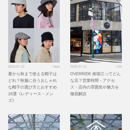
2026.07.23
- Item
2026.07.21
- Life
夏から秋まで使える帽子は
OVERRIDE 南堀江ってどん
どれ？秋服に合うおしゃれ
な店？営業時間・アクセ
な帽子の選び方とおすすめ
ス・店内の雰囲気や魅力を
18選《レディース・メン
徹底解説
ズ》