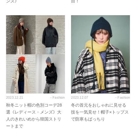
ンズ》
目！
2023.12.21
- Fashion
2023.12.07
- Fashion
秋冬ニット帽の色別コーデ28
冬の首元をおしゃれに見せる
選《レディース・メンズ》大
技を一気見せ！帽子×トップス
人のきれいめから韓国ストリ
で防寒もばっちり
ートまで