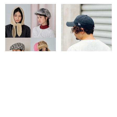
2023.09.19
- Item
2023.01.05
- Fashion
冬帽子の流行りは“もこもこ”！
キャップはかぶり方で変わ
おしゃれも防寒もできる種類
る！《メンズ20代～40代》前
別おすすめ17選《レディー
髪は？深さは？帽子の着こな
ス・メンズ》
しお手本集