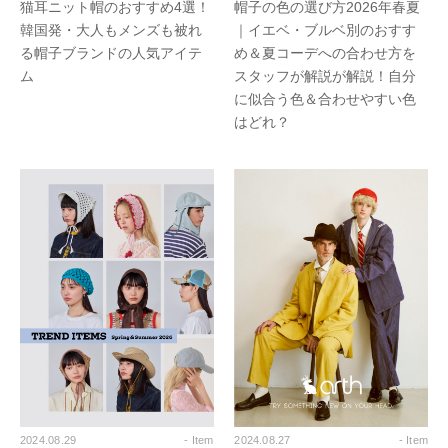
猫耳ニット帽のおすすめ4選！
帽子の色の選び方2026年春夏
韓国発・大人もメンズも被れ
｜イエベ・ブルベ別のおすす
る帽子ブランドの人気アイテ
め＆夏コーデへの合わせ方を
ム
スタッフが解説が解説！自分
に似合う色＆合わせやすい色
はどれ？
2024.08.29
- Item
2024.08.27
- Item