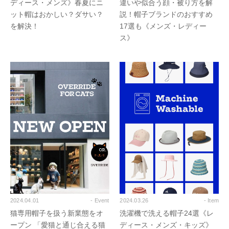
ディース・メンズ》春夏にニ
違いや似合う顔・被り方を解
ット帽はおかしい？ダサい？
説！帽子ブランドのおすすめ
を解決！
17選も《メンズ・レディー
ス》
2024.04.01
- Event
2024.03.26
- Item
猫専用帽子を扱う新業態をオ
洗濯機で洗える帽子24選《レ
ープン 「愛猫と通じ合える猫
ディース・メンズ・キッズ》