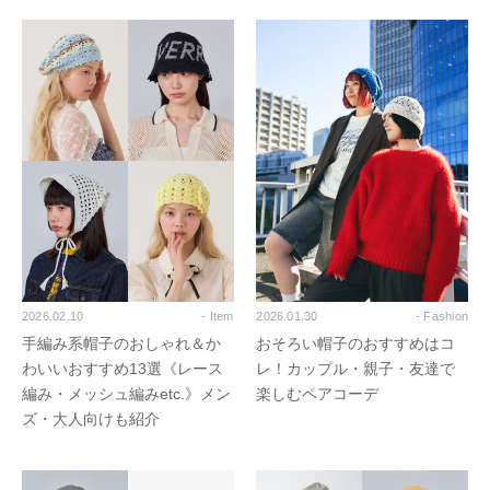
2026.02.10
- Item
2026.01.30
- Fashion
手編み系帽子のおしゃれ＆か
おそろい帽子のおすすめはコ
わいいおすすめ13選《レース
レ！カップル・親子・友達で
編み・メッシュ編みetc.》メン
楽しむペアコーデ
ズ・大人向けも紹介