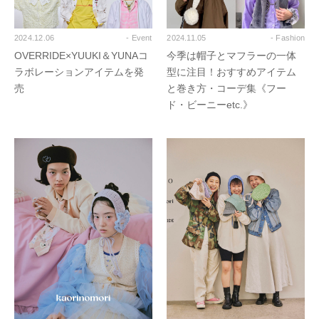
2024.12.06
- Event
2024.11.05
- Fashion
OVERRIDE×YUUKI＆YUNAコ
今季は帽子とマフラーの一体
ラボレーションアイテムを発
型に注目！おすすめアイテム
売
と巻き方・コーデ集《フー
ド・ビーニーetc.》