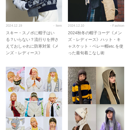
2024.12.19
- Item
2024.12.10
- Fashion
スキー・スノボに帽子はい
2024秋冬の帽子コーデ《メン
る？いらない？流行りを押さ
ズ・レディース》ハット・キ
えておしゃれに防寒対策《メ
ャスケット・ベレー帽etc.を使
ンズ・レディース》
った最旬着こなし術