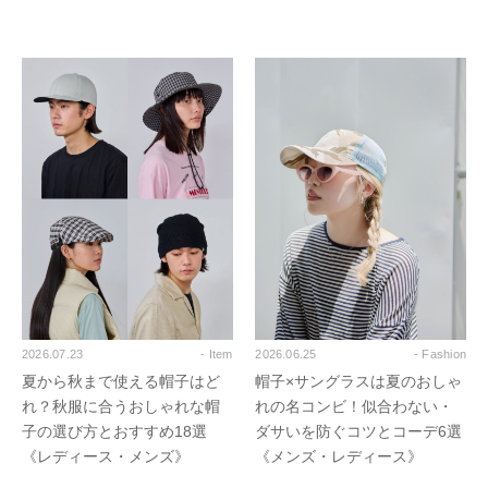
2026.07.23
- Item
2026.06.25
- Fashion
夏から秋まで使える帽子はど
帽子×サングラスは夏のおしゃ
れ？秋服に合うおしゃれな帽
れの名コンビ！似合わない・
子の選び方とおすすめ18選
ダサいを防ぐコツとコーデ6選
《レディース・メンズ》
《メンズ・レディース》