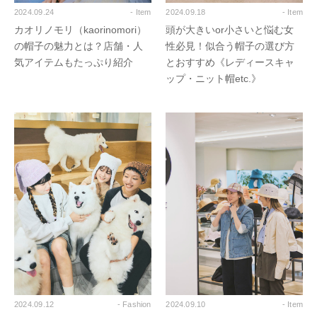
2024.09.24
- Item
2024.09.18
- Item
カオリノモリ（kaorinomori）
頭が大きいor小さいと悩む女
の帽子の魅力とは？店舗・人
性必見！似合う帽子の選び方
気アイテムもたっぷり紹介
とおすすめ《レディースキャ
ップ・ニット帽etc.》
2024.09.12
- Fashion
2024.09.10
- Item