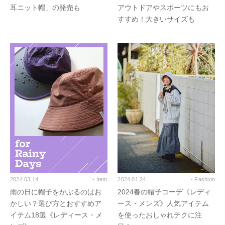
耳ニット帽」の発売も
アウトドアやスポーツにもお
すすめ！大きいサイズも
2024.03.14
- Item
2024.01.24
- Fashion
雨の日に帽子をかぶるのはお
2024春の帽子コーデ《レディ
かしい？選び方とおすすめア
ース・メンズ》人気アイテム
イテム18選《レディース・メ
を使ったおしゃれテクに注