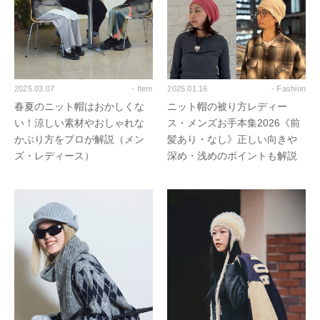
2025.03.07
- Item
2025.01.16
- Fashion
春夏のニット帽はおかしくな
ニット帽の被り方レディー
い！涼しい素材やおしゃれな
ス・メンズお手本集2026《前
かぶり方をプロが解説（メン
髪あり・なし》正しい向きや
ズ・レディース）
深め・浅めのポイントも解説