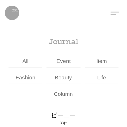
Journal
All
Event
Item
Fashion
Beauty
Life
Column
ビーニー
33件