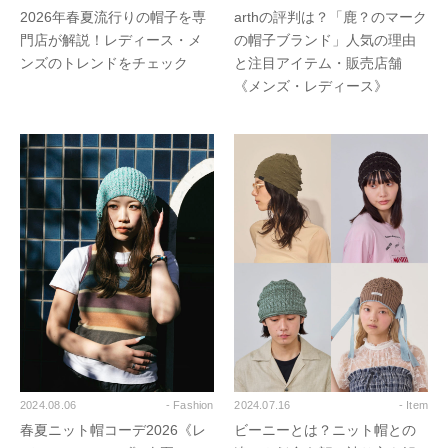
2026年春夏流行りの帽子を専
arthの評判は？「鹿？のマーク
門店が解説！レディース・メ
の帽子ブランド」人気の理由
ンズのトレンドをチェック
と注目アイテム・販売店舗
《メンズ・レディース》
2024.08.06
- Fashion
2024.07.16
- Item
春夏ニット帽コーデ2026《レ
ビーニーとは？ニット帽との