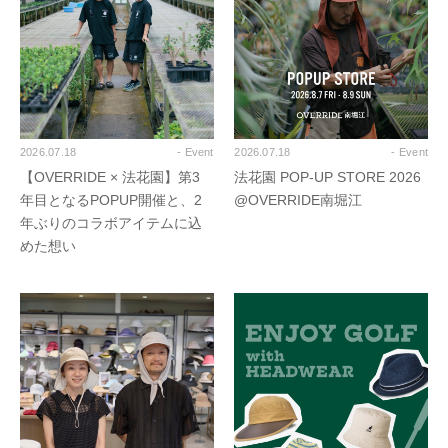
2026.07.18
- Event
2026.07.18
- Event
【OVERRIDE × 法花園】第3
法花園 POP-UP STORE 2026
年目となるPOPUP開催と、2
@OVERRIDE南堀江
年ぶりのコラボアイテムに込
めた想い