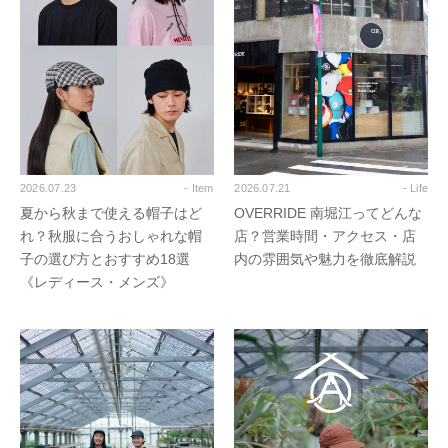
2026.07.23
- Item
2026.07.21
- Life
夏から秋まで使える帽子はど
OVERRIDE 南堀江ってどんな
れ？秋服に合うおしゃれな帽
店？営業時間・アクセス・店
子の選び方とおすすめ18選
内の雰囲気や魅力を徹底解説
《レディース・メンズ》