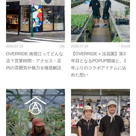
2026.07.21
- Life
2026.07.18
- Event
OVERRIDE 南堀江ってどんな
【OVERRIDE × 法花園】第3
店？営業時間・アクセス・店
年目となるPOPUP開催と、2
内の雰囲気や魅力を徹底解説
年ぶりのコラボアイテムに込
めた想い