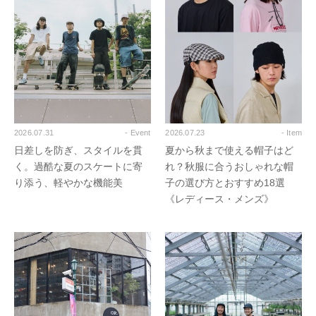
2026.07.31
- Event
2026.07.23
- Item
日差しを防ぎ、スタイルを貫
夏から秋まで使える帽子はど
く。過酷な夏のスケートに寄
れ？秋服に合うおしゃれな帽
り添う、軽やかな機能美
子の選び方とおすすめ18選
《レディース・メンズ》