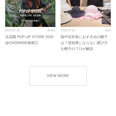
2026.07.18
- Event
2026.07.15
- Item
法花園 POP-UP STORE 2026
熱中症対策におすすめの帽子
@OVERRIDE南堀江
は？逆効果にならない選び方
を帽子のプロが解説
VIEW MORE