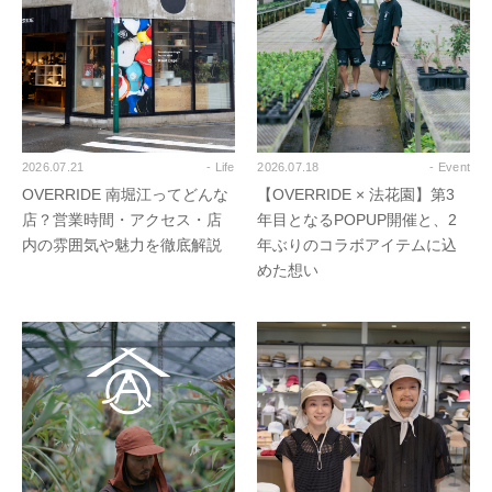
2026.07.21
- Life
2026.07.18
- Event
OVERRIDE 南堀江ってどんな
【OVERRIDE × 法花園】第3
店？営業時間・アクセス・店
年目となるPOPUP開催と、2
内の雰囲気や魅力を徹底解説
年ぶりのコラボアイテムに込
めた想い