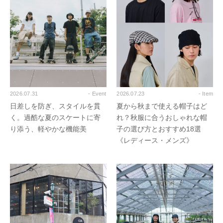
2026.07.31
- Event
2026.07.23
- Item
日差しを防ぎ、スタイルを貫
夏から秋まで使える帽子はど
く。過酷な夏のスケートに寄
れ？秋服に合うおしゃれな帽
り添う、軽やかな機能美
子の選び方とおすすめ18選
《レディース・メンズ》