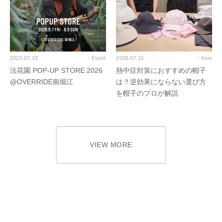
2026.07.18
- Event
2026.07.15
- Item
法花園 POP-UP STORE 2026
熱中症対策におすすめの帽子
@OVERRIDE南堀江
は？逆効果にならない選び方
を帽子のプロが解説
VIEW MORE