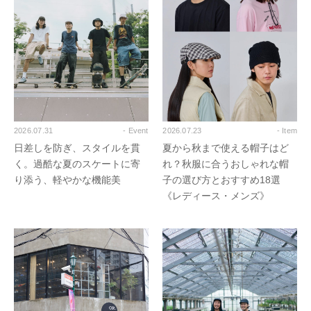
2026.07.31
- Event
2026.07.23
- Item
日差しを防ぎ、スタイルを貫
夏から秋まで使える帽子はど
く。過酷な夏のスケートに寄
れ？秋服に合うおしゃれな帽
り添う、軽やかな機能美
子の選び方とおすすめ18選
《レディース・メンズ》