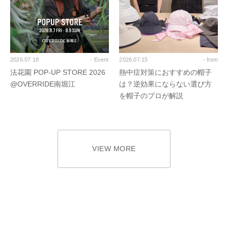
2026.07.18
- Event
2026.07.15
- Item
法花園 POP-UP STORE 2026
熱中症対策におすすめの帽子
@OVERRIDE南堀江
は？逆効果にならない選び方
を帽子のプロが解説
VIEW MORE