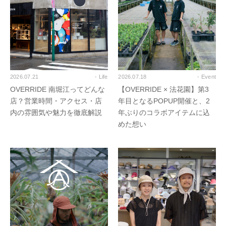
2026.07.21
- Life
2026.07.18
- Event
OVERRIDE 南堀江ってどんな
【OVERRIDE × 法花園】第3
店？営業時間・アクセス・店
年目となるPOPUP開催と、2
内の雰囲気や魅力を徹底解説
年ぶりのコラボアイテムに込
めた想い