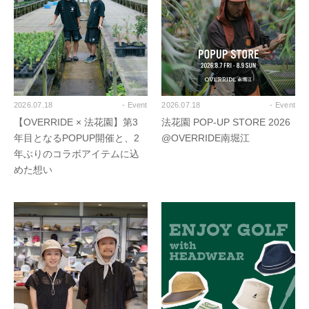
2026.07.18
- Event
2026.07.18
- Event
【OVERRIDE × 法花園】第3
法花園 POP-UP STORE 2026
年目となるPOPUP開催と、2
@OVERRIDE南堀江
年ぶりのコラボアイテムに込
めた想い