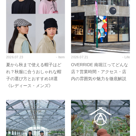
2026.07.23
- Item
2026.07.21
- Life
夏から秋まで使える帽子はど
OVERRIDE 南堀江ってどんな
れ？秋服に合うおしゃれな帽
店？営業時間・アクセス・店
子の選び方とおすすめ18選
内の雰囲気や魅力を徹底解説
《レディース・メンズ》