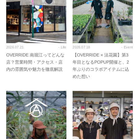
2026.07.21
- Life
2026.07.18
- Event
OVERRIDE 南堀江ってどんな
【OVERRIDE × 法花園】第3
店？営業時間・アクセス・店
年目となるPOPUP開催と、2
内の雰囲気や魅力を徹底解説
年ぶりのコラボアイテムに込
めた想い