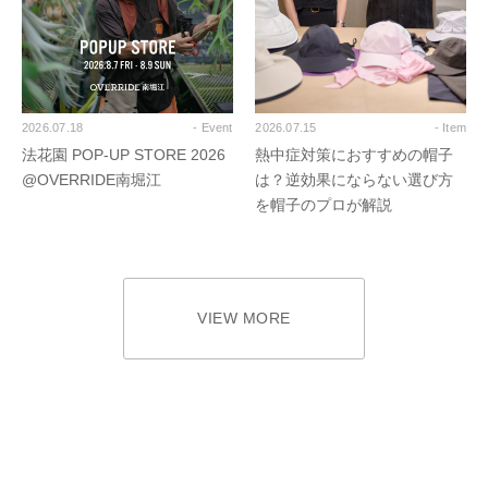
2026.07.18
- Event
2026.07.15
- Item
法花園 POP-UP STORE 2026
熱中症対策におすすめの帽子
@OVERRIDE南堀江
は？逆効果にならない選び方
を帽子のプロが解説
VIEW MORE