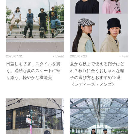
2026.07.31
- Event
2026.07.23
- Item
日差しを防ぎ、スタイルを貫
夏から秋まで使える帽子はど
く。過酷な夏のスケートに寄
れ？秋服に合うおしゃれな帽
り添う、軽やかな機能美
子の選び方とおすすめ18選
《レディース・メンズ》