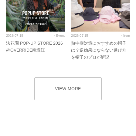
2026.07.18
- Event
2026.07.15
- Item
法花園 POP-UP STORE 2026
熱中症対策におすすめの帽子
@OVERRIDE南堀江
は？逆効果にならない選び方
を帽子のプロが解説
VIEW MORE