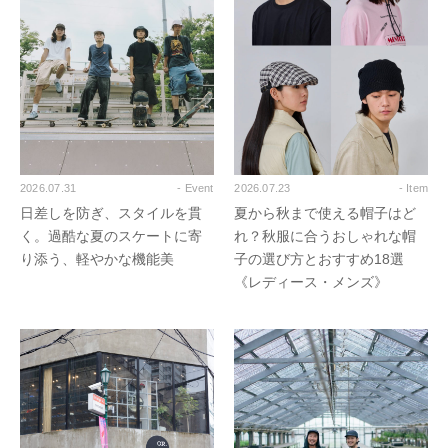
2026.07.31
- Event
2026.07.23
- Item
日差しを防ぎ、スタイルを貫
夏から秋まで使える帽子はど
く。過酷な夏のスケートに寄
れ？秋服に合うおしゃれな帽
り添う、軽やかな機能美
子の選び方とおすすめ18選
《レディース・メンズ》