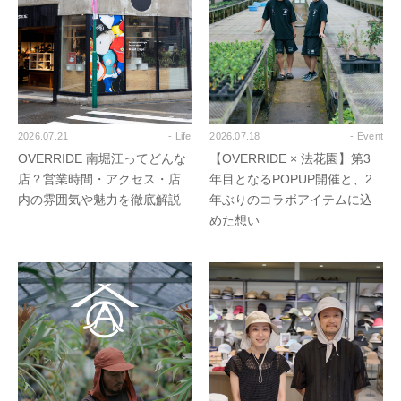
2026.07.21
- Life
2026.07.18
- Event
OVERRIDE 南堀江ってどんな
【OVERRIDE × 法花園】第3
店？営業時間・アクセス・店
年目となるPOPUP開催と、2
内の雰囲気や魅力を徹底解説
年ぶりのコラボアイテムに込
めた想い