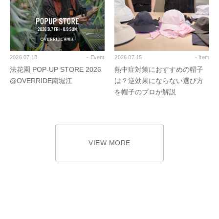
2026.07.18
- Event
2026.07.15
- Item
法花園 POP-UP STORE 2026
熱中症対策におすすめの帽子
@OVERRIDE南堀江
は？逆効果にならない選び方
を帽子のプロが解説
VIEW MORE