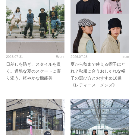
2026.07.31
- Event
2026.07.23
- Item
日差しを防ぎ、スタイルを貫
夏から秋まで使える帽子はど
く。過酷な夏のスケートに寄
れ？秋服に合うおしゃれな帽
り添う、軽やかな機能美
子の選び方とおすすめ18選
《レディース・メンズ》