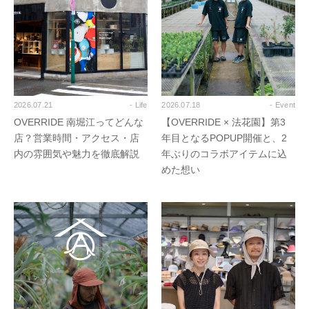
2026.07.21
- Life
2026.07.18
- Event
OVERRIDE 南堀江ってどんな
【OVERRIDE × 法花園】第3
店？営業時間・アクセス・店
年目となるPOPUP開催と、2
内の雰囲気や魅力を徹底解説
年ぶりのコラボアイテムに込
めた想い