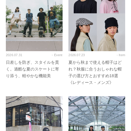
2026.07.31
- Event
2026.07.23
- Item
日差しを防ぎ、スタイルを貫
夏から秋まで使える帽子はど
く。過酷な夏のスケートに寄
れ？秋服に合うおしゃれな帽
り添う、軽やかな機能美
子の選び方とおすすめ18選
《レディース・メンズ》