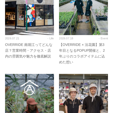
2026.07.21
- Life
2026.07.18
- Event
OVERRIDE 南堀江ってどんな
【OVERRIDE × 法花園】第3
店？営業時間・アクセス・店
年目となるPOPUP開催と、2
内の雰囲気や魅力を徹底解説
年ぶりのコラボアイテムに込
めた想い