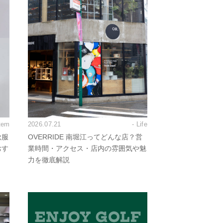
Item
2026.07.21
- Life
秋服
OVERRIDE 南堀江ってどんな店？営
おす
業時間・アクセス・店内の雰囲気や魅
力を徹底解説