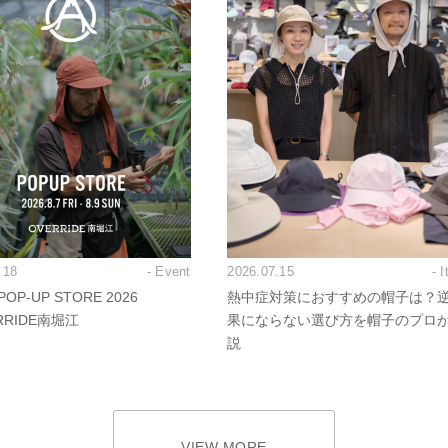
.18
- Event
2026.07.15
- 
OP-UP STORE 2026
熱中症対策におすすめの帽子は？
RRIDE南堀江
果にならない選び方を帽子のプロ
説
VIEW MORE