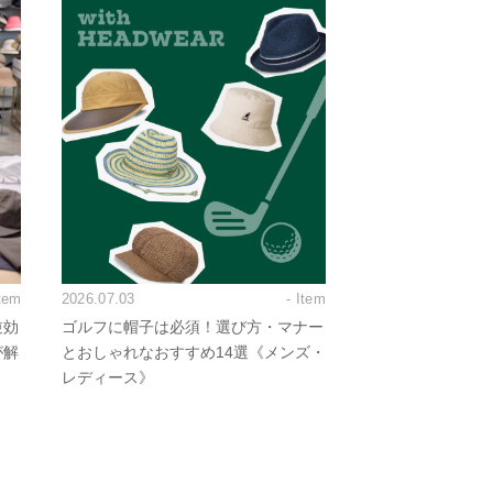
Item
2026.07.03
- Item
逆効
ゴルフに帽子は必須！選び方・マナー
が解
とおしゃれなおすすめ14選《メンズ・
レディース》