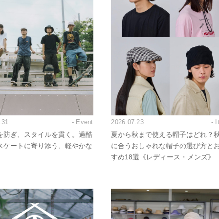
.31
- Event
2026.07.23
- 
を防ぎ、スタイルを貫く。過酷
夏から秋まで使える帽子はどれ？
スケートに寄り添う、軽やかな
に合うおしゃれな帽子の選び方と
すめ18選《レディース・メンズ》