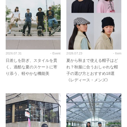
2026.07.31
- Event
2026.07.23
- Item
日差しを防ぎ、スタイルを貫
夏から秋まで使える帽子はど
く。過酷な夏のスケートに寄
れ？秋服に合うおしゃれな帽
り添う、軽やかな機能美
子の選び方とおすすめ18選
《レディース・メンズ》