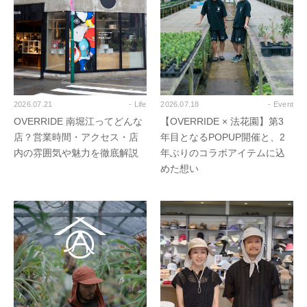
2026.07.21
- Life
2026.07.18
- Event
OVERRIDE 南堀江ってどんな
【OVERRIDE × 法花園】第3
店？営業時間・アクセス・店
年目となるPOPUP開催と、2
内の雰囲気や魅力を徹底解説
年ぶりのコラボアイテムに込
めた想い