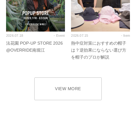
2026.07.18
- Event
2026.07.15
- Item
法花園 POP-UP STORE 2026
熱中症対策におすすめの帽子
@OVERRIDE南堀江
は？逆効果にならない選び方
を帽子のプロが解説
VIEW MORE