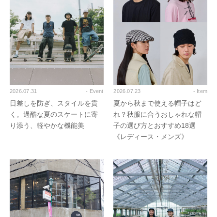
2026.07.31
- Event
2026.07.23
- Item
日差しを防ぎ、スタイルを貫
夏から秋まで使える帽子はど
く。過酷な夏のスケートに寄
れ？秋服に合うおしゃれな帽
り添う、軽やかな機能美
子の選び方とおすすめ18選
《レディース・メンズ》