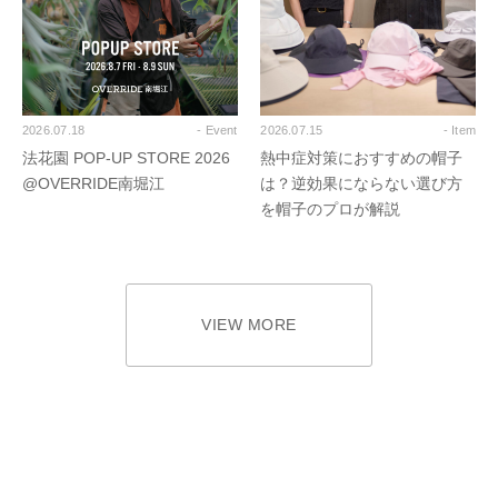
2026.07.18
- Event
2026.07.15
- Item
法花園 POP-UP STORE 2026
熱中症対策におすすめの帽子
@OVERRIDE南堀江
は？逆効果にならない選び方
を帽子のプロが解説
VIEW MORE