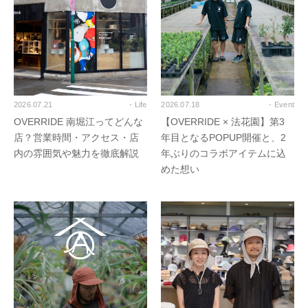
2026.07.21
- Life
2026.07.18
- Event
OVERRIDE 南堀江ってどんな
【OVERRIDE × 法花園】第3
店？営業時間・アクセス・店
年目となるPOPUP開催と、2
内の雰囲気や魅力を徹底解説
年ぶりのコラボアイテムに込
めた想い