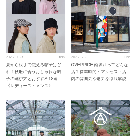
2026.07.23
- Item
2026.07.21
- Life
夏から秋まで使える帽子はど
OVERRIDE 南堀江ってどんな
れ？秋服に合うおしゃれな帽
店？営業時間・アクセス・店
子の選び方とおすすめ18選
内の雰囲気や魅力を徹底解説
《レディース・メンズ》