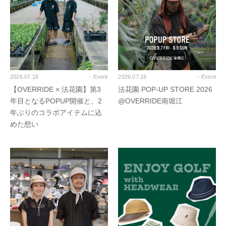
2026.07.18
- Event
2026.07.18
- Event
【OVERRIDE × 法花園】第3
法花園 POP-UP STORE 2026
年目となるPOPUP開催と、2
@OVERRIDE南堀江
年ぶりのコラボアイテムに込
めた想い