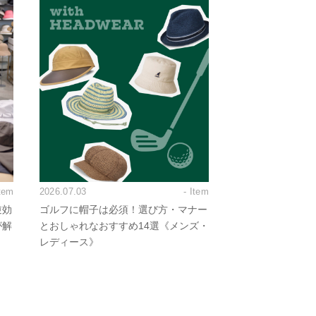
Item
2026.07.03
- Item
逆効
ゴルフに帽子は必須！選び方・マナー
が解
とおしゃれなおすすめ14選《メンズ・
レディース》