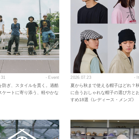
.31
- Event
2026.07.23
- 
を防ぎ、スタイルを貫く。過酷
夏から秋まで使える帽子はどれ？
スケートに寄り添う、軽やかな
に合うおしゃれな帽子の選び方と
すめ18選《レディース・メンズ》