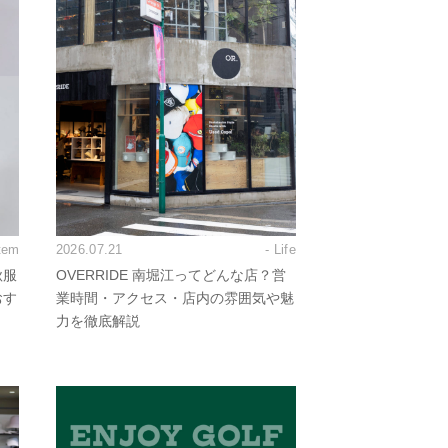
Item
2026.07.21
- Life
秋服
OVERRIDE 南堀江ってどんな店？営
おす
業時間・アクセス・店内の雰囲気や魅
力を徹底解説