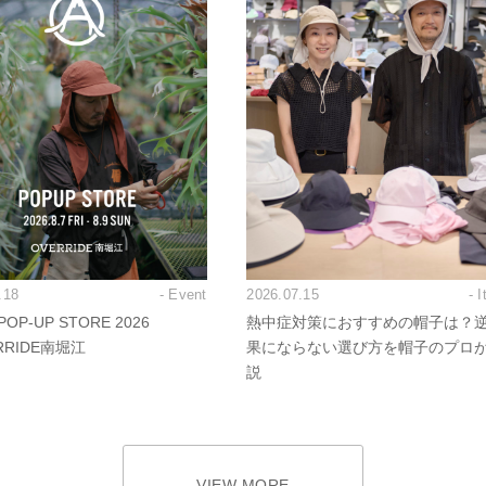
.18
- Event
2026.07.15
- 
OP-UP STORE 2026
熱中症対策におすすめの帽子は？
RRIDE南堀江
果にならない選び方を帽子のプロ
説
VIEW MORE