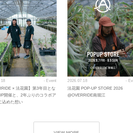
.18
- Event
2026.07.18
- E
RRIDE × 法花園】第3年目とな
法花園 POP-UP STORE 2026
PUP開催と、2年ぶりのコラボア
@OVERRIDE南堀江
に込めた想い
VIEW MORE