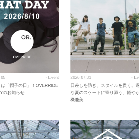
.05
- Event
2026.07.31
- E
日は「帽子の日」！OVERRIDE
日差しを防ぎ、スタイルを貫く。
DAYのお知らせ
な夏のスケートに寄り添う、軽や
機能美