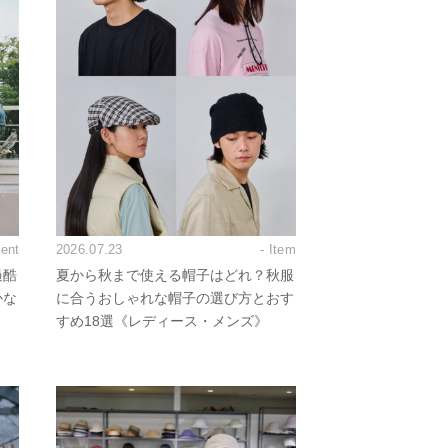
vent
2026.07.23
- Item
過酷
夏から秋まで使える帽子はどれ？秋服
かな
に合うおしゃれな帽子の選び方とおす
すめ18選《レディース・メンズ》