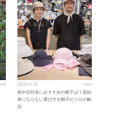
vent
2026.07.15
- Item
熱中症対策におすすめの帽子は？逆効
果にならない選び方を帽子のプロが解
説