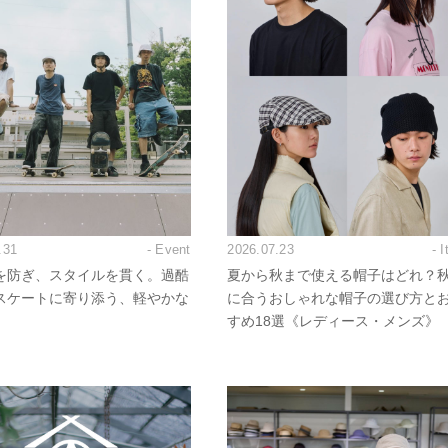
.31
- Event
2026.07.23
- 
を防ぎ、スタイルを貫く。過酷
夏から秋まで使える帽子はどれ？
スケートに寄り添う、軽やかな
に合うおしゃれな帽子の選び方と
すめ18選《レディース・メンズ》