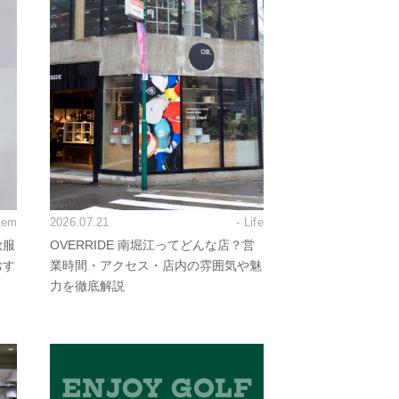
Item
2026.07.21
- Life
秋服
OVERRIDE 南堀江ってどんな店？営
おす
業時間・アクセス・店内の雰囲気や魅
力を徹底解説