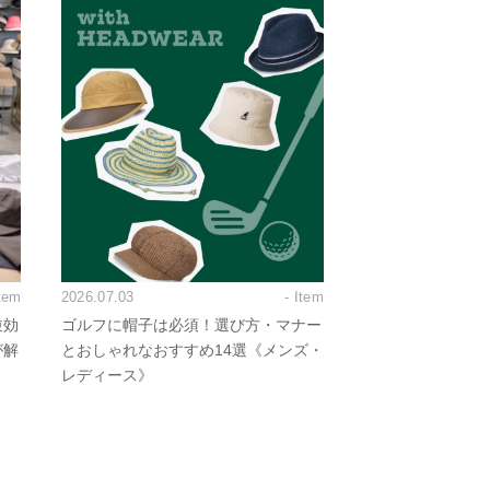
Item
2026.07.03
- Item
逆効
ゴルフに帽子は必須！選び方・マナー
が解
とおしゃれなおすすめ14選《メンズ・
レディース》