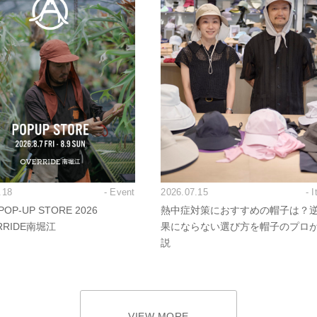
.18
- Event
2026.07.15
- 
OP-UP STORE 2026
熱中症対策におすすめの帽子は？
RRIDE南堀江
果にならない選び方を帽子のプロ
説
VIEW MORE