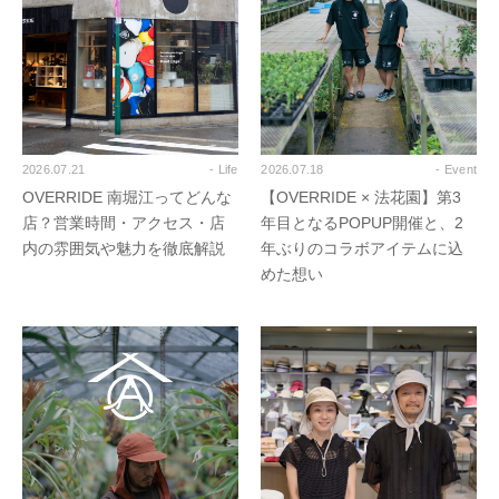
2026.07.21
- Life
2026.07.18
- Event
OVERRIDE 南堀江ってどんな
【OVERRIDE × 法花園】第3
店？営業時間・アクセス・店
年目となるPOPUP開催と、2
内の雰囲気や魅力を徹底解説
年ぶりのコラボアイテムに込
めた想い