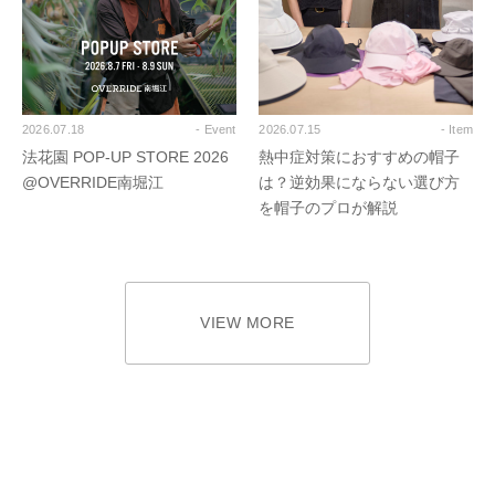
2026.07.18
- Event
2026.07.15
- Item
法花園 POP-UP STORE 2026
熱中症対策におすすめの帽子
@OVERRIDE南堀江
は？逆効果にならない選び方
を帽子のプロが解説
VIEW MORE