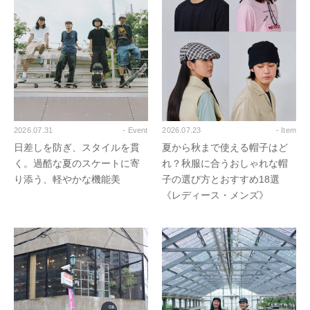
2026.07.31
- Event
2026.07.23
- Item
日差しを防ぎ、スタイルを貫
夏から秋まで使える帽子はど
く。過酷な夏のスケートに寄
れ？秋服に合うおしゃれな帽
り添う、軽やかな機能美
子の選び方とおすすめ18選
《レディース・メンズ》