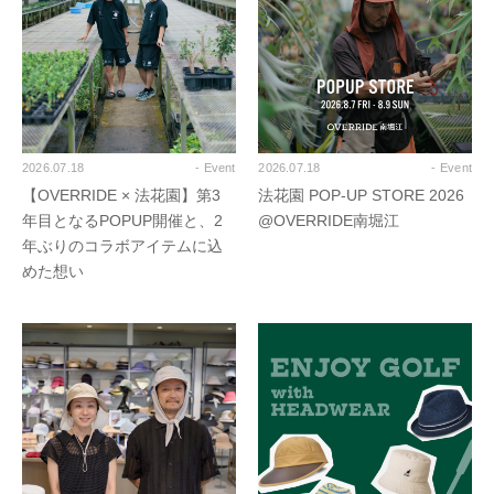
2026.07.18
- Event
2026.07.18
- Event
【OVERRIDE × 法花園】第3
法花園 POP-UP STORE 2026
年目となるPOPUP開催と、2
@OVERRIDE南堀江
年ぶりのコラボアイテムに込
めた想い