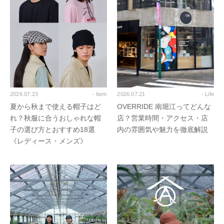
2026.07.23
- Item
2026.07.21
- Life
夏から秋まで使える帽子はど
OVERRIDE 南堀江ってどんな
れ？秋服に合うおしゃれな帽
店？営業時間・アクセス・店
子の選び方とおすすめ18選
内の雰囲気や魅力を徹底解説
《レディース・メンズ》