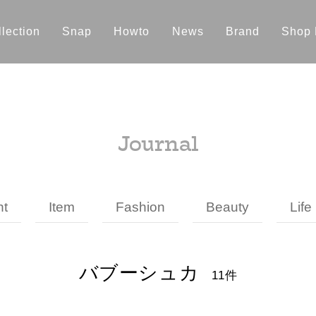
lection
Snap
Howto
News
Brand
Shop 
Journal
nt
Item
Fashion
Beauty
Life
バブーシュカ
11件