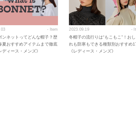
.03
- Item
2023.09.19
- 
ボンネットってどんな帽子？歴
冬帽子の流行りは“もこもこ”！お
春夏おすすめアイテムまで徹底
れも防寒もできる種類別おすすめ1
レディース・メンズ》
《レディース・メンズ》