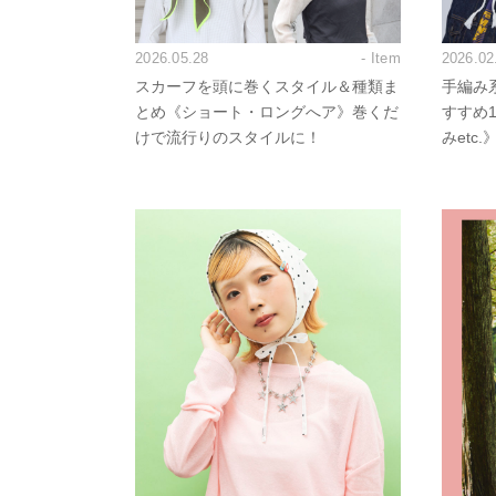
2026.05.28
- Item
2026.02
スカーフを頭に巻くスタイル＆種類ま
手編み
とめ《ショート・ロングへア》巻くだ
すすめ
けで流行りのスタイルに！
みetc