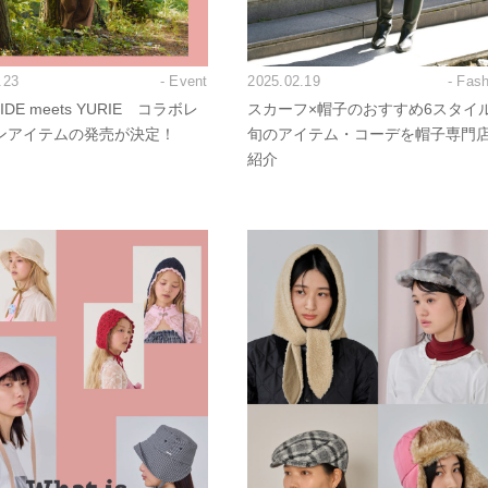
.23
- Event
2025.02.19
- Fas
IDE meets YURIE コラボレ
スカーフ×帽子のおすすめ6スタイ
ンアイテムの発売が決定！
旬のアイテム・コーデを帽子専門
紹介