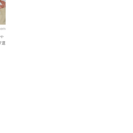
Item
しゃ
7選