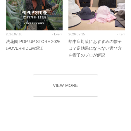
2026.07.18
- Event
2026.07.15
- Item
法花園 POP-UP STORE 2026
熱中症対策におすすめの帽子
@OVERRIDE南堀江
は？逆効果にならない選び方
を帽子のプロが解説
VIEW MORE