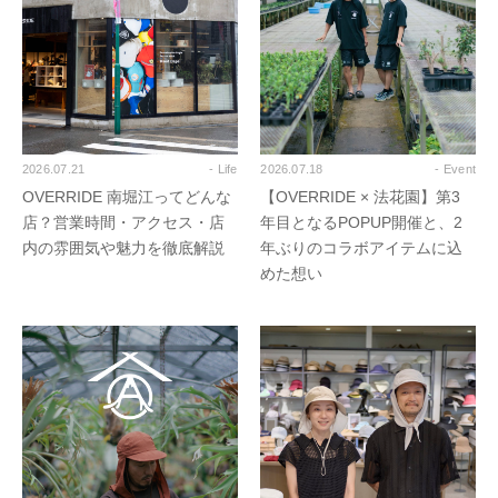
2026.07.21
- Life
2026.07.18
- Event
OVERRIDE 南堀江ってどんな
【OVERRIDE × 法花園】第3
店？営業時間・アクセス・店
年目となるPOPUP開催と、2
内の雰囲気や魅力を徹底解説
年ぶりのコラボアイテムに込
めた想い