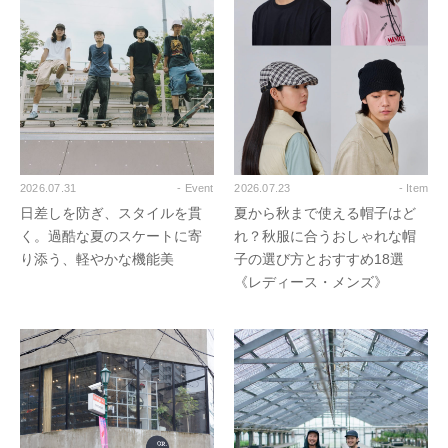
2026.07.31
- Event
2026.07.23
- Item
日差しを防ぎ、スタイルを貫
夏から秋まで使える帽子はど
く。過酷な夏のスケートに寄
れ？秋服に合うおしゃれな帽
り添う、軽やかな機能美
子の選び方とおすすめ18選
《レディース・メンズ》